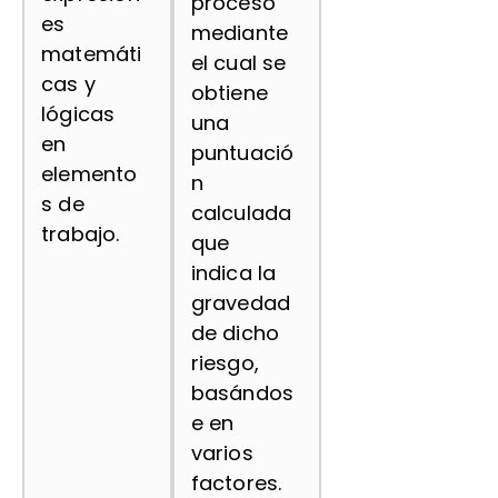
proceso
es
mediante
matemáti
el cual se
cas y
obtiene
lógicas
una
en
puntuació
elemento
n
s de
calculada
trabajo.
que
indica la
gravedad
de dicho
riesgo,
basándos
e en
varios
factores.