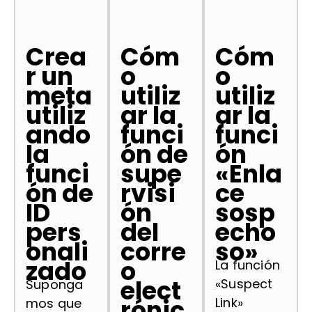
Crea
Cóm
Cóm
r un
o
o
meta
utiliz
utiliz
utiliz
ar la
ar la
ando
funci
funci
la
ón de
ón
funci
supe
«Enla
ón de
rvisi
ce
ID
ón
sosp
pers
del
echo
onali
corre
so»
zado
o
La función
elect
«Suspect
Suponga
rónic
Link»
mos que