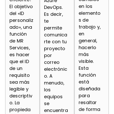
Azure
en los
El objetivo
DevOps.
elemento
del «ID
Es decir,
s de
personaliz
te
trabajo y,
ado», una
permite
en
función
comunica
general,
de MR
rte con tu
hacerlo
Services,
proyecto
más
es hacer
por
visible.
que el ID
correo
Esta
de un
electrónic
función
requisito
o. A
está
sea más
menudo,
diseñada
legible y
los
para
descriptiv
equipos
resaltar
o. La
se
de forma
propieda
encuentra