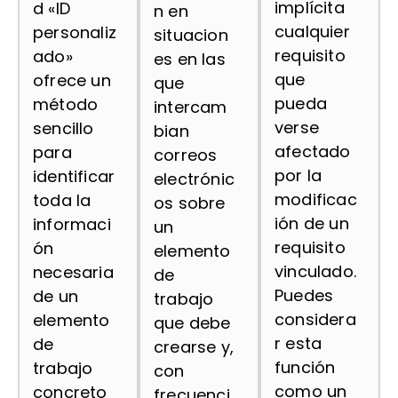
implícita
d «ID
n en
cualquier
personaliz
situacion
requisito
ado»
es en las
que
ofrece un
que
pueda
método
intercam
verse
sencillo
bian
afectado
para
correos
por la
identificar
electrónic
modificac
toda la
os sobre
ión de un
informaci
un
requisito
ón
elemento
vinculado.
necesaria
de
Puedes
de un
trabajo
considera
elemento
que debe
r esta
de
crearse y,
función
trabajo
con
como un
concreto
frecuenci