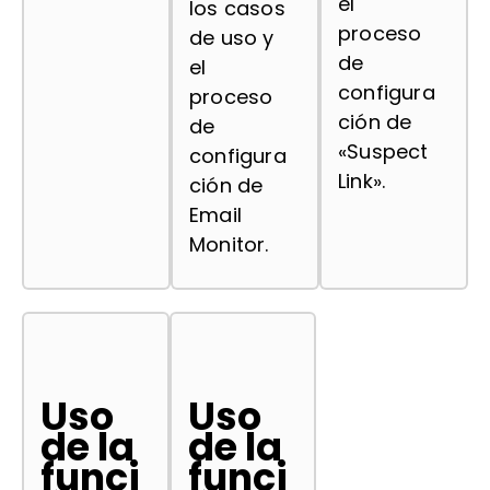
el
los casos
proceso
de uso y
de
el
configura
proceso
ción de
de
«Suspect
configura
Link».
ción de
Email
Monitor.
Uso
Uso
de la
de la
funci
funci