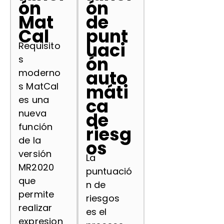
ón
ón
Mat
de
Cal
punt
uaci
Requisito
ón
s
auto
moderno
s MatCal
máti
es una
ca
nueva
de
función
riesg
de la
os
versión
La
MR2020
puntuació
que
n de
permite
riesgos
realizar
es el
expresion