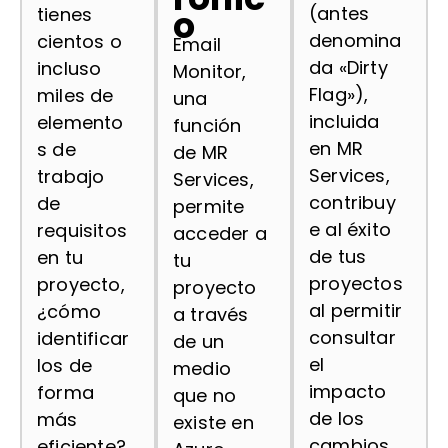
o
(antes
tienes
denomina
cientos o
Email
da «Dirty
incluso
Monitor,
Flag»),
miles de
una
incluida
elemento
función
en MR
s de
de MR
Services,
trabajo
Services,
contribuy
de
permite
e al éxito
requisitos
acceder a
de tus
en tu
tu
proyectos
proyecto,
proyecto
al permitir
¿cómo
a través
consultar
identificar
de un
el
los de
medio
impacto
forma
que no
de los
más
existe en
cambios
eficiente?