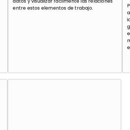
datos y visualizar fácilmente las relaciones
P
entre estos elementos de trabajo.
a
i
g
e
m
e