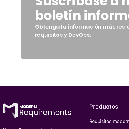
Suscríbase a 
boletín inform
Obtenga la información más recie
requisitos y DevOps.
Productos
Requisitos moder