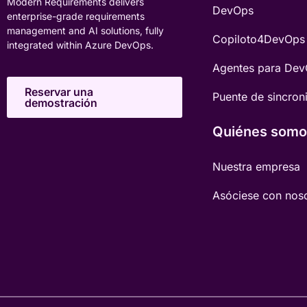
Modern Requirements delivers
DevOps
enterprise-grade requirements
management and AI solutions, fully
Copiloto4DevOps
integrated within Azure DevOps.
Agentes para De
Reservar una
Puente de sincron
demostración
Quiénes somo
Nuestra empresa
Asóciese con nos