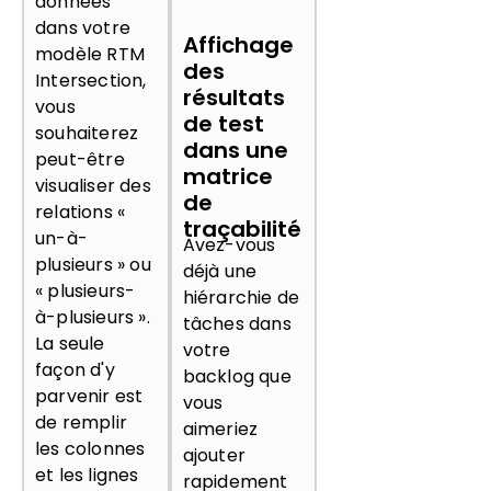
données
dans votre
Affichage
modèle RTM
des
Intersection,
résultats
vous
de test
souhaiterez
dans une
peut-être
matrice
visualiser des
de
relations «
traçabilité
un-à-
Avez-vous
plusieurs » ou
déjà une
« plusieurs-
hiérarchie de
à-plusieurs ».
tâches dans
La seule
votre
façon d'y
backlog que
parvenir est
vous
de remplir
aimeriez
les colonnes
ajouter
et les lignes
rapidement