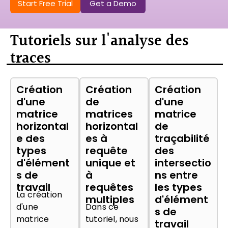
Start Free Trial
Get a Demo
Tutoriels sur l'analyse des
traces
Création
Création
Création
d'une
de
d'une
matrice
matrices
matrice
horizontal
horizontal
de
e des
es à
traçabilité
types
requête
des
d'élément
unique et
intersectio
s de
à
ns entre
travail
requêtes
les types
La création
multiples
d'élément
d'une
Dans ce
s de
matrice
tutoriel, nous
travail