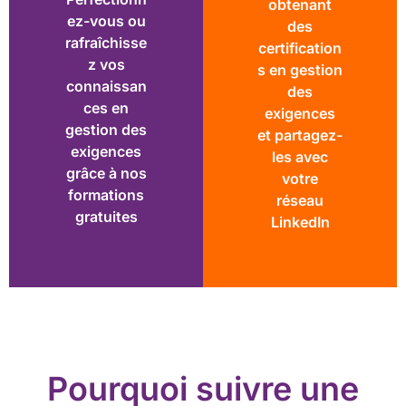
obtenant
ez-vous ou
des
rafraîchisse
certification
z vos
s en gestion
connaissan
des
ces en
exigences
gestion des
et partagez-
exigences
les avec
grâce à nos
votre
formations
réseau
gratuites
LinkedIn
Pourquoi suivre une