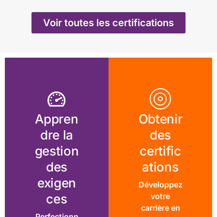
Voir toutes les certifications
Appren
Obtenir
dre la
des
gestion
certific
des
ations
exigen
Développez
ces
votre
carrière en
Perfectionn