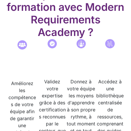
formation avec Modern
Requirements
Academy ?
Validez
Donnez à
Accédez à
Améliorez
votre
votre équipe
une
les
expertise
les moyens
bibliothèque
compétence
grâce à des
d'apprendre
centralisée
s de votre
certification
à son propre
de
équipe afin
s reconnues
rythme, à
ressources,
de garantir
par le
tout moment
comprenant
une
secteur, que
et en tout
des guides,