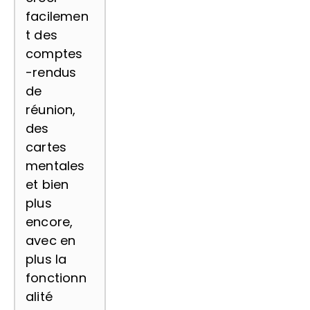
facilemen
t des
comptes
-rendus
de
réunion,
des
cartes
mentales
et bien
plus
encore,
avec en
plus la
fonctionn
alité