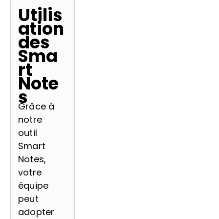
Utilis
ation
des
Sma
rt
Note
s
Grâce à
notre
outil
Smart
Notes,
votre
équipe
peut
adopter