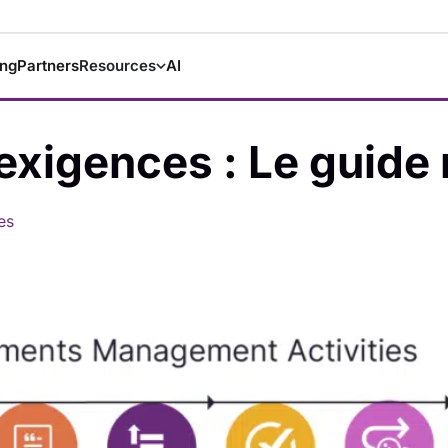
ing
Partners
Resources
AI
exigences : Le guide 
es