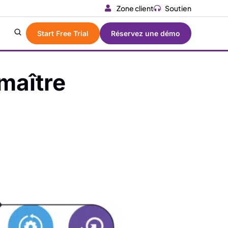
Zone client
Soutien
Start Free Trial
Réservez une démo
maître